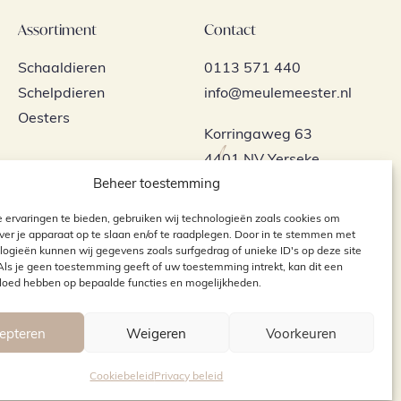
Assortiment
Contact
Schaaldieren
0113 571 440
Schelpdieren
info@meulemeester.nl
Oesters
Korringaweg 63
4401 NV Yerseke
Beheer toestemming
 ervaringen te bieden, gebruiken wij technologieën zoals cookies om
ver je apparaat op te slaan en/of te raadplegen. Door in te stemmen met
logieën kunnen wij gegevens zoals surfgedrag of unieke ID's op deze site
Als je geen toestemming geeft of uw toestemming intrekt, kan dit een
vloed hebben op bepaalde functies en mogelijkheden.
epteren
Weigeren
Voorkeuren
Cookiebeleid
Privacy beleid